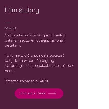
Film ślubny
__
10 minut
Najpopularniejsza długość: idealny
balans między emocjami, historią i
detalami.
To format, który pozwala pokazać
cały dzień w sposób płynny i
naturalny – bez pośpiechu, ale też bez
nudy.
Zresztą zobaczcie SAMI!
POZNAJ CENĘ