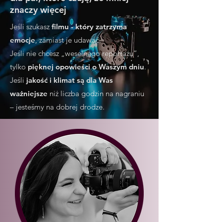
znaczy więcej
Jeśli szukasz
filmu -
który zatrzyma
emocje
, zamiast je udawać.
Jeśli nie chcesz „weselnego reportażu”,
t
ylko
pięknej opowieści o Waszym dniu
.
Jeśli
jakość i klimat są dla Was
ważniejsze
niż liczba godzin na nagraniu
– jesteśmy na dobrej drodze.