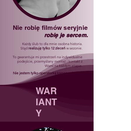
Nie robię filmów seryjnie
robię je sercem.
Każdy ślub to dla mnie osobna historia.
Stąd
realizuję tylko 12 zleceń
w sezonie.
To gwarantuje mi przestrzeń na indywidualne
podejście, przemyślany montaż i kontakt z
Wami na każdym etapie.
Nie jestem tylko operatorką kamery – jestem
obserwatorką emocji.
WAR
IANT
Y