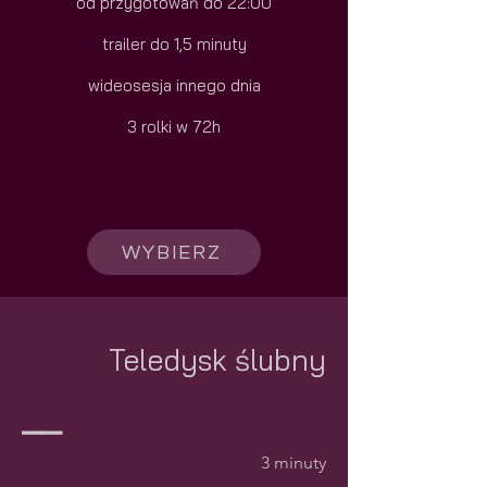
od przygotowań do 22:00
trailer do 1,5 minuty
wideosesja innego dnia
3 rolki w 72h
WYBIERZ
Teledysk ślubny
__
3 minuty