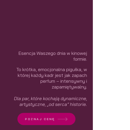
Esencja Waszego dnia w kinowej
formie.
To krótka, emocjonalna pigułka, w
której każdy kadr jest jak zapach
perfum – intensywny i
zapamiętywalny.​
Dla par, które kochają dynamiczne,
artystyczne, „od serca” historie.
POZNAJ CENĘ